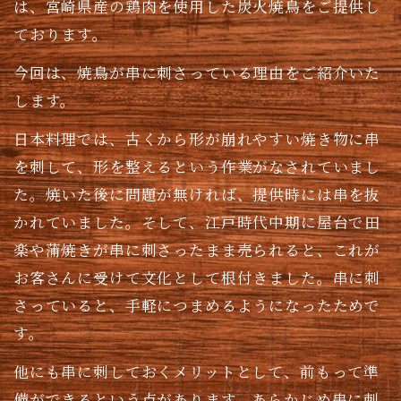
は、宮崎県産の鶏肉を使用した炭火焼鳥をご提供し
ております。
今回は、焼鳥が串に刺さっている理由をご紹介いた
します。
日本料理では、古くから形が崩れやすい焼き物に串
を刺して、形を整えるという作業がなされていまし
た。焼いた後に問題が無ければ、提供時には串を抜
かれていました。そして、江戸時代中期に屋台で田
楽や蒲焼きが串に刺さったまま売られると、これが
お客さんに受けて文化として根付きました。串に刺
さっていると、手軽につまめるようになったためで
す。
他にも串に刺しておくメリットとして、前もって準
備ができるという点があります。あらかじめ串に刺